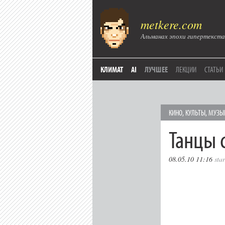
metkere.com
Альманах эпохи гипертекста
КЛИМАТ
AI
ЛУЧШЕЕ
ЛЕКЦИИ
СТАТЬИ
КИНО
,
КУЛЬТЫ
,
МУЗЫ
Танцы 
08.05.10 11:16
sta