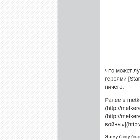
Что может л
героями [Star
ничего.
Ранее в metk
(http://metke
(http://metke
войны»](http:
Этому блогу бол