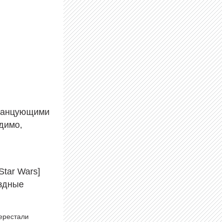
 танцующими
идимо,
Star Wars]
ездные
перестали