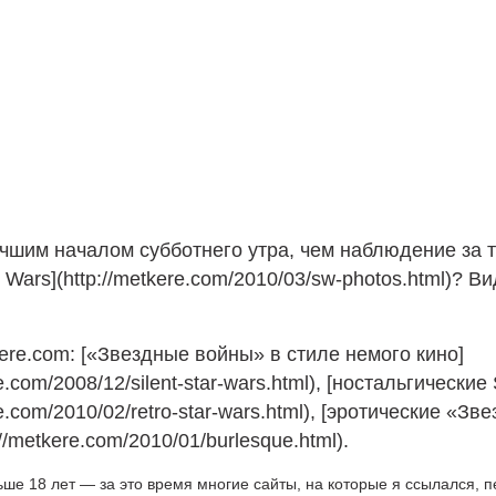
учшим началом субботнего утра, чем наблюдение за
 Wars](http://metkere.com/2010/03/sw-photos.html)? В
ere.com: [«Звездные войны» в стиле немого кино]
re.com/2008/12/silent-star-wars.html), [ностальгические 
re.com/2010/02/retro-star-wars.html), [эротические «Зв
//metkere.com/2010/01/burlesque.html).
ьше 18 лет — за это время многие сайты, на которые я ссылался, 