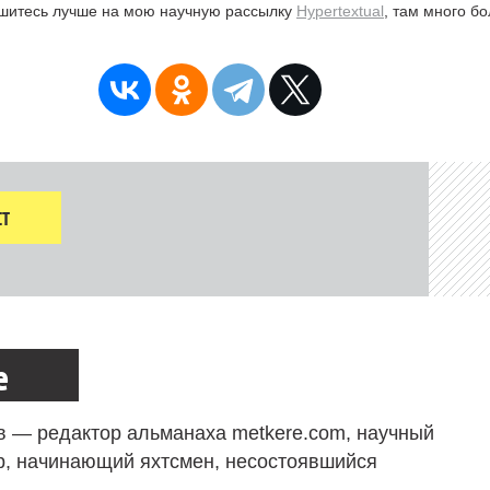
ишитесь лучше на мою научную рассылку
Hypertextual
, там много б
Т
е
в — редактор альманаха metkere.com, научный
р, начинающий яхтсмен, несостоявшийся