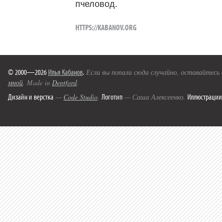
пчеловод.
HTTPS://KABANOV.ORG
© 2000—2026
Илья Кабанов
.
Если вы попали сюда случайно, оставайтесь
мной
. Made in
Deptford
.
Дизайн и верстка
Логотип
Иллюстрации
—
Code Studio
.
— Саша Алексеенко.