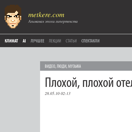
metkere.com
Альманах эпохи гипертекста
КЛИМАТ
AI
ЛУЧШЕЕ
ЛЕКЦИИ
СТАТЬИ
СПЕКТАКЛИ
ВИДЕО
,
ЛЮДИ
,
МУЗЫКА
Плохой, плохой оте
28.05.10 02:13