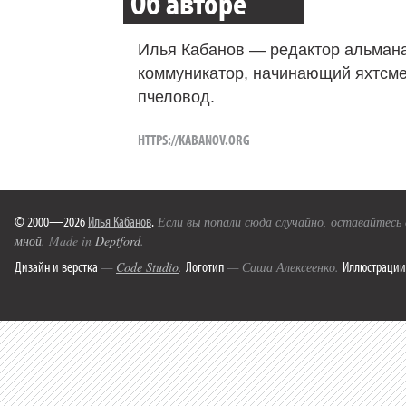
Об авторе
Илья Кабанов — редактор альмана
коммуникатор, начинающий яхтсме
пчеловод.
HTTPS://KABANOV.ORG
© 2000—2026
Илья Кабанов
.
Если вы попали сюда случайно, оставайтесь
мной
. Made in
Deptford
.
Дизайн и верстка
Логотип
Иллюстрации
—
Code Studio
.
— Саша Алексеенко.