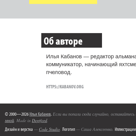
Об авторе
Илья Кабанов — редактор альмана
коммуникатор, начинающий яхтсме
пчеловод.
HTTPS://KABANOV.ORG
© 2000—2026
Илья Кабанов
.
Если вы попали сюда случайно, оставайтесь
мной
. Made in
Deptford
.
Дизайн и верстка
Логотип
Иллюстрации
—
Code Studio
.
— Саша Алексеенко.