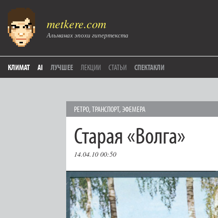
metkere.com
Альманах эпохи гипертекста
КЛИМАТ
AI
ЛУЧШЕЕ
ЛЕКЦИИ
СТАТЬИ
СПЕКТАКЛИ
РЕТРО
,
ТРАНСПОРТ
,
ЭФЕМЕРА
Старая «Волга»
14.04.10 00:50