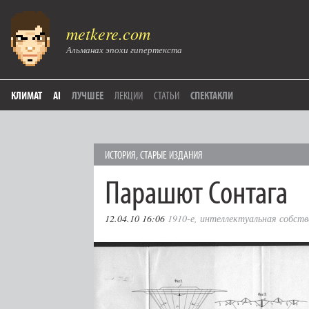
metkere.com
Альманах эпохи гипертекста
КЛИМАТ
AI
ЛУЧШЕЕ
ЛЕКЦИИ
СТАТЬИ
СПЕКТАКЛИ
ИСТОРИЯ
,
СТАРЫЕ ИЗДАНИЯ
Парашют Сонтага
12.04.10 16:06
1910-е
,
интеллектуальная собств