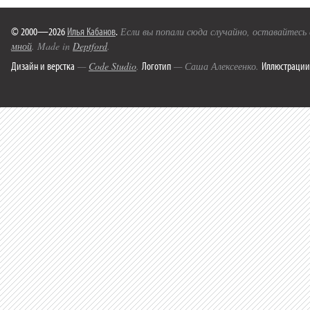
© 2000—2026
Илья Кабанов
.
Если вы попали сюда случайно, оставайтесь
мной
. Made in
Deptford
.
Дизайн и верстка
Логотип
Иллюстрации
—
Code Studio
.
— Саша Алексеенко.