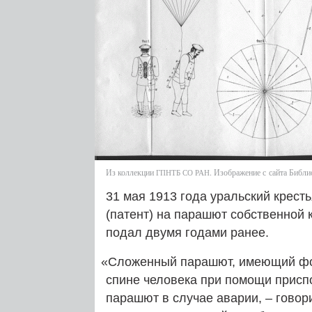
Из коллекции
. Изображение с сайта Библи
ГПНТБ
СО
РАН
31 мая 1913 года уральский крест
(патент) на парашют собственной 
подал двумя годами ранее.
«
Сложенный парашют, имеющий фор
спине человека при помощи прис
парашют в случае аварии, – говор