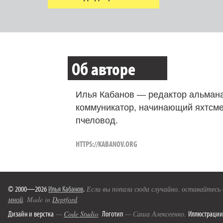
Об авторе
Илья Кабанов — редактор альмана
коммуникатор, начинающий яхтсме
пчеловод.
HTTPS://KABANOV.ORG
© 2000—2026
Илья Кабанов
.
Если вы попали сюда случайно, оставайтесь
мной
. Made in
Deptford
.
Дизайн и верстка
Логотип
Иллюстрации
—
Code Studio
.
— Саша Алексеенко.