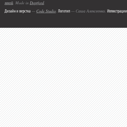
мной
. Made in
Deptford
.
Дизайн и верстка
Логотип
Иллюстрации
—
Code Studio
.
— Саша Алексеенко.