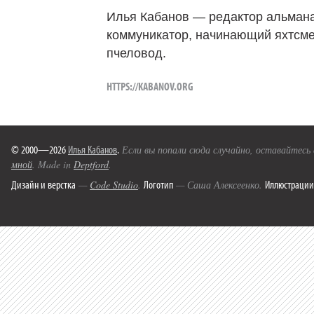
Илья Кабанов — редактор альмана
коммуникатор, начинающий яхтсме
пчеловод.
HTTPS://KABANOV.ORG
© 2000—2026
Илья Кабанов
.
Если вы попали сюда случайно, оставайтесь
мной
. Made in
Deptford
.
Дизайн и верстка
Логотип
Иллюстрации
—
Code Studio
.
— Саша Алексеенко.