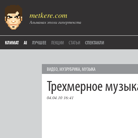
metkere.com
Альманах эпохи гипертекста
КЛИМАТ
AI
ЛУЧШЕЕ
ЛЕКЦИИ
СТАТЬИ
СПЕКТАКЛИ
ВИДЕО
,
МУЗРУБРИКА
,
МУЗЫКА
Трехмерное музык
04.04.10 16:41