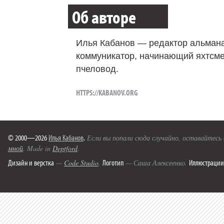
Об авторе
Илья Кабанов — редактор альмана
коммуникатор, начинающий яхтсме
пчеловод.
HTTPS://KABANOV.ORG
© 2000—2026
Илья Кабанов
.
Если вы попали сюда случайно, оставайтесь
мной
. Made in
Deptford
.
Дизайн и верстка
Логотип
Иллюстрации
—
Code Studio
.
— Саша Алексеенко.