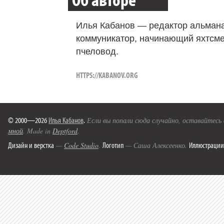
Илья Кабанов — редактор альмана
коммуникатор, начинающий яхтсме
пчеловод.
HTTPS://KABANOV.ORG
© 2000—2026
Илья Кабанов
.
Если вы попали сюда случайно, оставайтесь
мной
. Made in
Deptford
.
Дизайн и верстка
Логотип
Иллюстрации
—
Code Studio
.
— Саша Алексеенко.