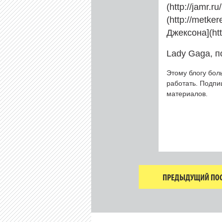
(http://jamr.
(http://metke
Джексона](htt
Lady Gaga, п
Этому блогу бол
работать. Подп
материалов.
ПРЕДЫДУЩИЙ ПОС