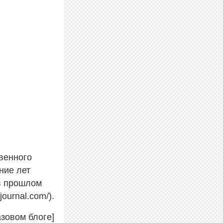
венного
ние лет
в прошлом
ournal.com/).
зовом блоге]