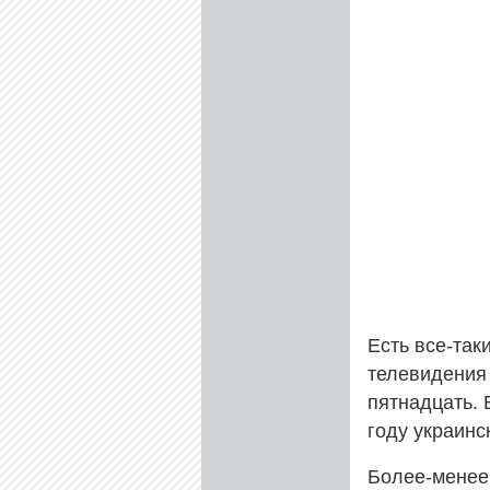
Есть все-так
телевидения 
пятнадцать. 
году украинск
Более-менее 