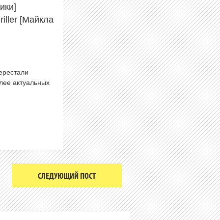
рики]
iller [Майкла
перестали
олее актуальных
СЛЕДУЮЩИЙ ПОСТ