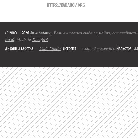
HTTPS://KABANOV.ORG
© 2000—2026
Илья Кабанов
.
Если вы попали сюда случайно, оставайтесь
мной
. Made in
Deptford
.
Дизайн и верстка
Логотип
Иллюстрации
—
Code Studio
.
— Саша Алексеенко.