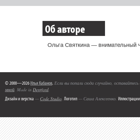
Об авторе
Ольга Святкина — внимательный ч
© 2000—2026
Илья Кабанов
.
Если вы попали сюда случайно, оставайтесь
мной
. Made in
Deptford
.
Дизайн и верстка
Логотип
Иллюстрации
—
Code Studio
.
— Саша Алексеенко.