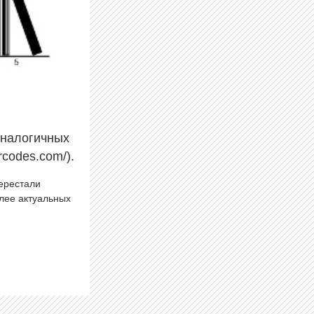
аналогичных
rcodes.com/).
перестали
олее актуальных