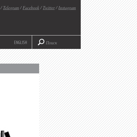
/
Telegram
/
Facebook
/
Twitter
/
Instagram
ENGLISH