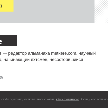
Т
е
в — редактор альманаха metkere.com, научный
р, начинающий яхтсмен, несостоявшийся
RG
 сюда случайно, оставайтесь с нами,
здесь интересно
. Если у вас есть 