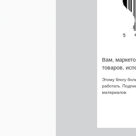
Вам, маркето
товаров, исп
Этому блогу бол
работать. Подп
материалов.