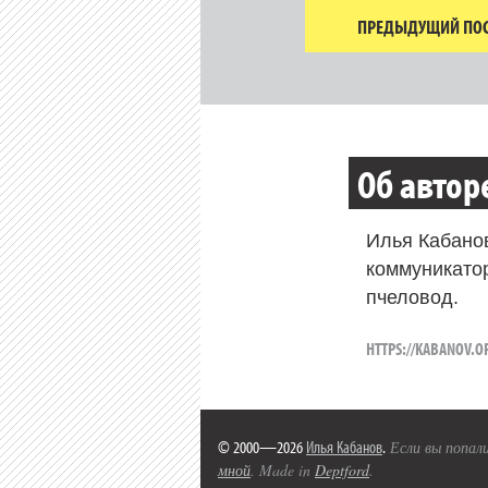
ПРЕДЫДУЩИЙ ПОС
Об автор
Илья Кабано
коммуникато
пчеловод.
HTTPS://KABANOV.O
© 2000—2026
Илья Кабанов
.
Если вы попали
мной
. Made in
Deptford
.