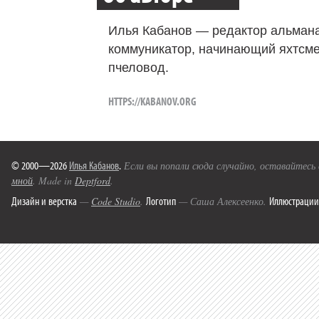
Илья Кабанов — редактор альмана
коммуникатор, начинающий яхтсме
пчеловод.
HTTPS://KABANOV.ORG
© 2000—2026
Илья Кабанов
.
Если вы попали сюда случайно, оставайтесь
мной
. Made in
Deptford
.
Дизайн и верстка
Логотип
Иллюстрации
—
Code Studio
.
— Саша Алексеенко.