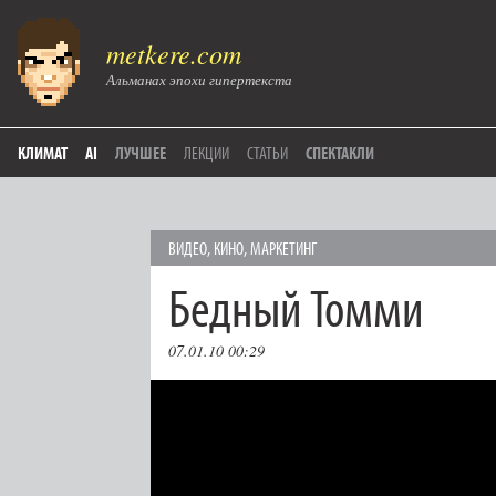
metkere.com
Альманах эпохи гипертекста
КЛИМАТ
AI
ЛУЧШЕЕ
ЛЕКЦИИ
СТАТЬИ
СПЕКТАКЛИ
ВИДЕО
,
КИНО
,
МАРКЕТИНГ
Бедный Томми
07.01.10 00:29