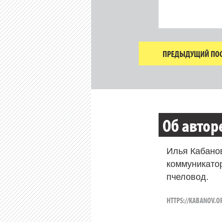
ПРЕДЫДУЩИЙ ПОС
Об автор
Илья Кабано
коммуникато
пчеловод.
HTTPS://KABANOV.O