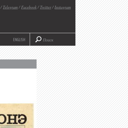
/
Telegram
/
Facebook
/
Twitter
/
Instagram
ENGLISH