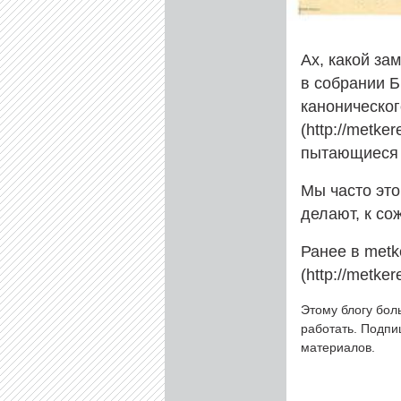
Ах, какой за
в собрании Б
каноническог
(http://metke
пытающиеся 
Мы часто это
делают, к со
Ранее в metk
(http://metke
Этому блогу бол
работать. Подп
материалов.