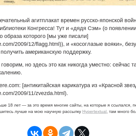
мечательный агитплакат времен русско-японской во
иблиотеки Конгресса! Тут и «дядя Сэм» (о появлени
о образа которого [мы уже писали]
re.com/2009/12/flagg.html)), и «косоглазые вояки», бе
получить американскую поддержку.
 говорим, но здесь это как никогда уместно: сейчас т
жалению.
ere.com: [антикитайская карикатура из «Красной зве
re.com/2009/11/zvezda.html).
ьше 18 лет — за это время многие сайты, на которые я ссылался, 
ишитесь лучше на мою научную рассылку
Hypertextual
, там много б