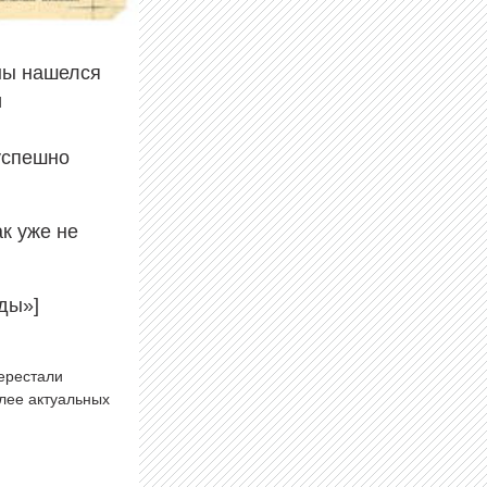
йны нашелся
и
зуспешно
ак уже не
зды»]
перестали
олее актуальных