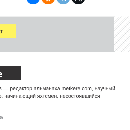
Т
е
в — редактор альманаха metkere.com, научный
р, начинающий яхтсмен, несостоявшийся
RG