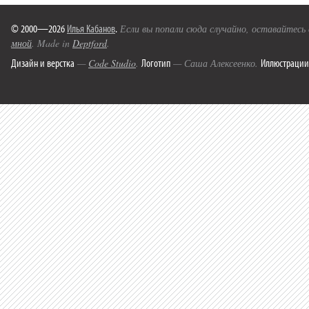
© 2000—2026
Илья Кабанов
.
Если вы попали сюда случайно, оставайтесь
мной
. Made in
Deptford
.
Дизайн и верстка
Логотип
Иллюстрации
—
Code Studio
.
— Саша Алексеенко.