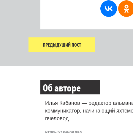
ПРЕДЫДУЩИЙ ПОСТ
Об авторе
Илья Кабанов — редактор альмана
коммуникатор, начинающий яхтсме
пчеловод.
HTTPS://KABANOV.ORG