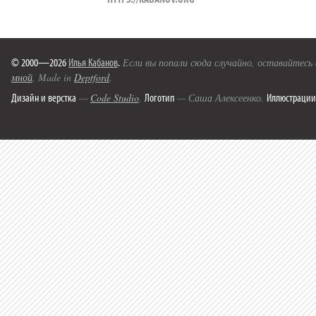
© 2000—2026
Илья Кабанов
.
Если вы попали сюда случайно, оставайтесь
мной
. Made in
Deptford
.
Дизайн и верстка
Логотип
Иллюстрации
—
Code Studio
.
— Саша Алексеенко.