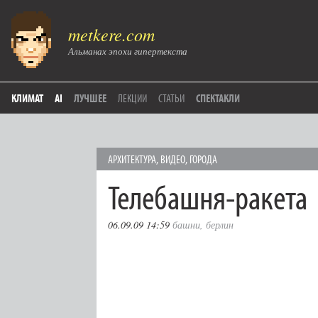
metkere.com
Альманах эпохи гипертекста
КЛИМАТ
AI
ЛУЧШЕЕ
ЛЕКЦИИ
СТАТЬИ
СПЕКТАКЛИ
АРХИТЕКТУРА
,
ВИДЕО
,
ГОРОДА
Телебашня-ракета
06.09.09 14:59
башни
,
берлин