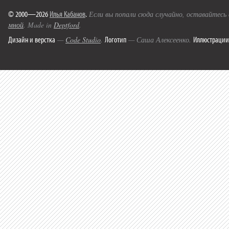
© 2000—2026
Илья Кабанов
.
Если вы попали сюда случайно, оставайтесь
мной
. Made in
Deptford
.
Дизайн и верстка
Логотип
Иллюстрации
—
Code Studio
.
— Саша Алексеенко.