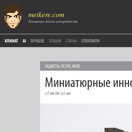
metkere.com
Альманах эпохи гипертекста
КЛИМАТ
AI
ЛУЧШЕЕ
ЛЕКЦИИ
СТАТЬИ
СПЕКТАКЛИ
ГAДЖЕТЫ
,
РЕТРО
,
ФОТО
Миниатюрные инн
17.08.09 23:49