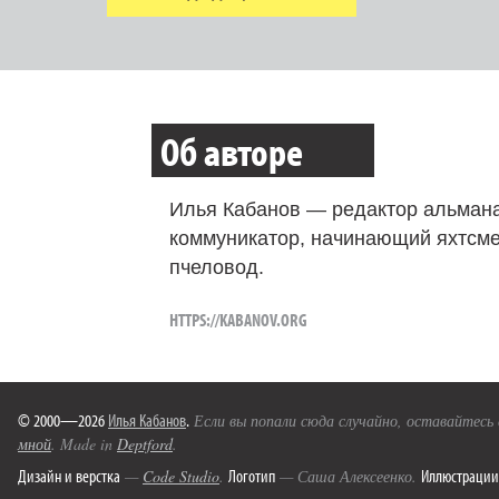
Об авторе
Илья Кабанов — редактор альмана
коммуникатор, начинающий яхтсме
пчеловод.
HTTPS://KABANOV.ORG
© 2000—2026
Илья Кабанов
.
Если вы попали сюда случайно, оставайтесь
мной
. Made in
Deptford
.
Дизайн и верстка
Логотип
Иллюстрации
—
Code Studio
.
— Саша Алексеенко.