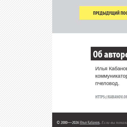
ПРЕДЫДУЩИЙ ПОС
Об автор
Илья Кабано
коммуникато
пчеловод.
HTTPS://KABANOV.O
© 2000—2026
Илья Кабанов
.
Если вы попали