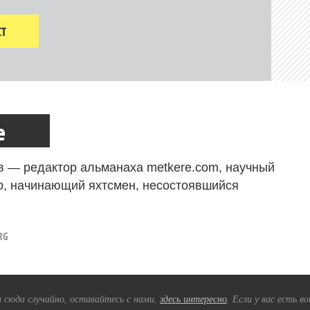
Т
е
в — редактор альманаха metkere.com, научный
р, начинающий яхтсмен, несостоявшийся
RG
 сюда случайно, оставайтесь с нами,
здесь интересно
. Если у вас есть 