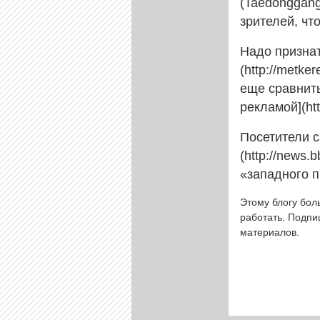
(Taedonggan
зрителей, чт
Надо признат
(http://metk
еще сравнить
рекламой](htt
Посетители 
(http://news.
«западного п
Этому блогу бол
работать. Подп
материалов.