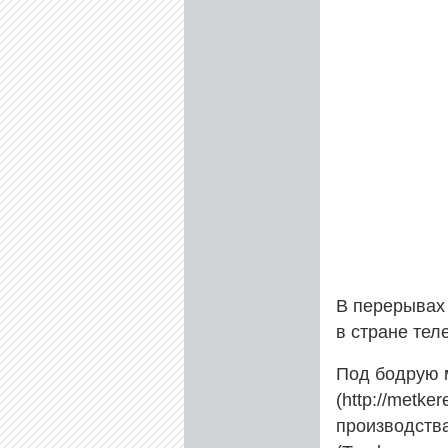
В перерывах
в стране тел
Под бодрую 
(http://metke
производств