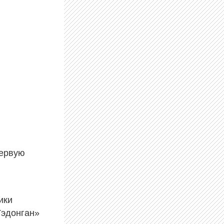
первую
ики
Тэдонган»