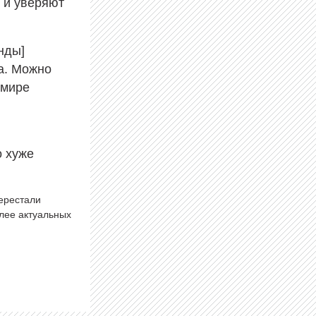
 и уверяют
нды]
на. Можно
 мире
о хуже
перестали
олее актуальных