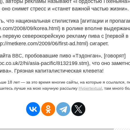
g), авторы рекламы называют «Гордостью Пхеньяна»
о оно снимет стресс и «станет важной частью жизни».
ь, что национальная стилистика [агитации и пропага
ere.com/2008/09/korea.html) в ролике вполне выдержа
 первую северокорейскую рекламу пива с [первой в
p://metkere.com/2009/06/first-ad.html) сигарет.
сайта
, пробовавшие пиво «Тэдонган», [говорят]
BBC
bbc.co.uk/2/hi/asia-pacific/8132199.stm), что оно заметн
ива». Грязная капиталистическая клевета!
ьше 18 лет — за это время многие сайты, на которые я ссылался, 
ишитесь лучше на мою научную рассылку
Hypertextual
, там много б