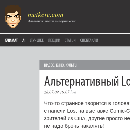
metkere.com
Альманах эпохи гипертекста
КЛИМАТ
AI
ЛУЧШЕЕ
ЛЕКЦИИ
СТАТЬИ
СПЕКТАКЛИ
ВИДЕО
,
КИНО
,
КУЛЬТЫ
Альтернативный Lo
28.07.09 16:07
lost
Что-то странное творится в голов
с панели Lost на выставке Comic-
зрителей из
, другие просто н
США
не надо бронь накалять!