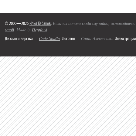
© 2000—2026
Илья Кабанов
.
Если вы попали сюда случайно, оставайтесь
мной
. Made in
Deptford
.
Дизайн и верстка
Логотип
Иллюстрации
—
Code Studio
.
— Саша Алексеенко.