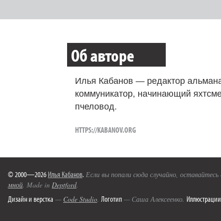
Об авторе
Илья Кабанов — редактор альмана
коммуникатор, начинающий яхтсме
пчеловод.
HTTPS://KABANOV.ORG
© 2000—2026
Илья Кабанов
.
Если вы попали сюда случайно, оставайтесь
мной
. Made in
Deptford
.
Дизайн и верстка
Логотип
Иллюстрации
—
Code Studio
.
— Саша Алексеенко.