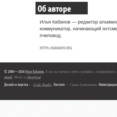
Об авторе
Илья Кабанов — редактор альмана
коммуникатор, начинающий яхтсме
пчеловод.
HTTPS://KABANOV.ORG
© 2000—2026
Илья Кабанов
.
Если вы попали сюда случайно, оставайтесь
мной
. Made in
Deptford
.
Дизайн и верстка
Логотип
Иллюстрации
—
Code Studio
.
— Саша Алексеенко.