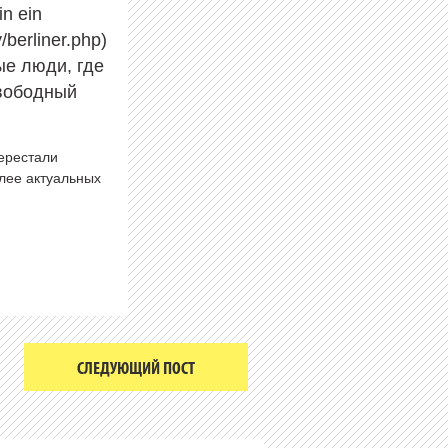
n ein
/berliner.php)
ные люди, где
свободный
перестали
олее актуальных
СЛЕДУЮЩИЙ ПОСТ