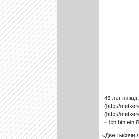
46 лет назад
(http://metke
(http://metke
– Ich bin ein B
«
Две тысячи 