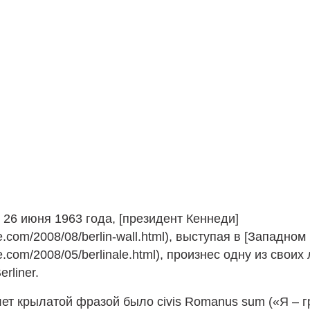
, 26 июня 1963 года, [президент Кеннеди]
re.com/2008/08/berlin-wall.html), выступая в [Западно
re.com/2008/05/berlinale.html), произнес одну из свои
erliner.
лет крылатой фразой было civis Romanus sum («Я – 