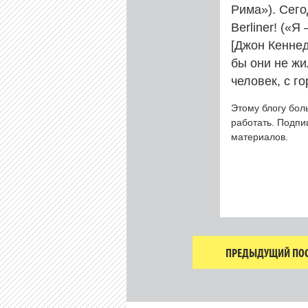
Рима»). Сегод
Berliner! («Я
[Джон Кеннеди
бы они не жи
человек, с г
Этому блогу бол
работать. Подп
материалов.
ПРЕДЫДУЩИЙ ПОС