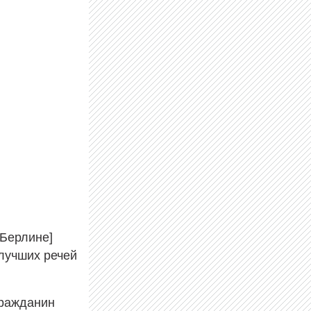
м Берлине]
х лучших речей
гражданин