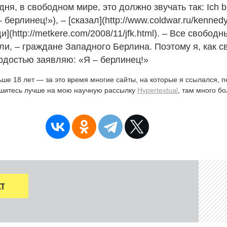
ня, в свободном мире, это должно звучать так: Ich bi
 – берлинец!»), – [сказал](http://www.coldwar.ru/kennedy
](http://metkere.com/2008/11/jfk.html). – Все свобод
ли, – граждане Западного Берлина. Поэтому я, как 
ордостью заявляю: «Я – берлинец!»
ьше 18 лет — за это время многие сайты, на которые я ссылался, 
ишитесь лучше на мою научную рассылку
Hypertextual
, там много б
Т