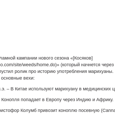
ламной кампании нового сезона «[Косяков]
sho.com/site/weeds/home.do)» (который начнется через
пустил ролик про историю употребления марихуаны.
 основные вехи:
н.э. – В Китае используют марихуану в медицинских ц
 – Конопля попадает в Европу через Индию и Африку.
ристофор Колумб привозит коноплю посевную (Cannab