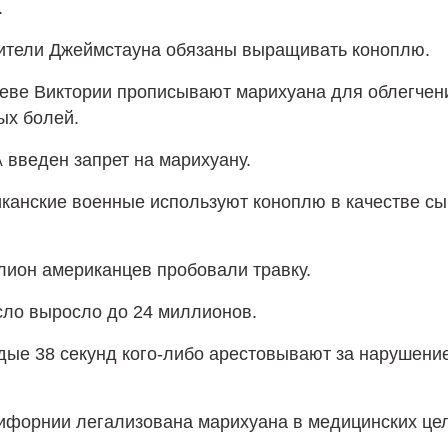
.
жители Джеймстауна обязаны выращивать коноплю.
леве Виктории прописывают марихуана для облегчен
ых болей.
введен запрет на марихуану.
А
канские военные используют коноплю в качестве сы
лион американцев пробовали травку.
сло выросло до 24 миллионов.
дые 38 секунд кого-либо арестовывают за нарушение
ифорнии легализована марихуана в медицинских цел