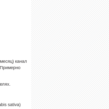
 месяц) канал
 Примерно
елях.
is sativa)