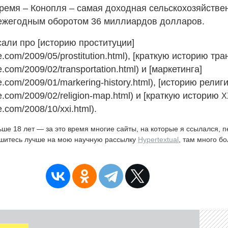
емя – Конопля – самая доходная сельскохозяйствен
 ежегодным оборотом 36 миллиардов долларов.
али про [историю проституции]
re.com/2009/05/prostitution.html), [краткую историю тр
re.com/2009/02/transportation.html) и [маркетинга]
re.com/2009/01/markering-history.html), [историю религи
re.com/2009/02/religion-map.html) и [краткую историю
X
e.com/2008/10/xxi.html).
ьше 18 лет — за это время многие сайты, на которые я ссылался, 
ишитесь лучше на мою научную рассылку
Hypertextual
, там много б