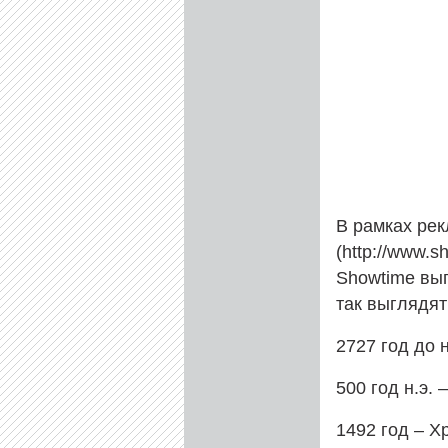
В рамках рек
(http://www.
Showtime вы
так выглядят
2727 год до 
500 год н.э.
1492 год – Х