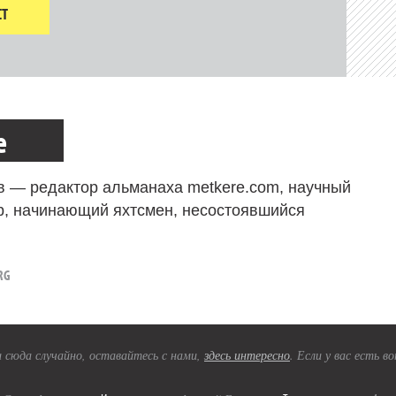
Т
е
в — редактор альманаха metkere.com, научный
р, начинающий яхтсмен, несостоявшийся
RG
 сюда случайно, оставайтесь с нами,
здесь интересно
. Если у вас есть 