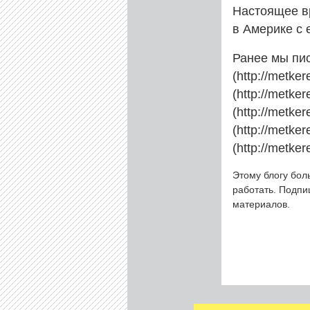
Настоящее вр
в Америке с
Ранее мы пис
(http://metke
(http://metke
(http://metke
(http://metke
(http://metker
Этому блогу бол
работать. Подп
материалов.