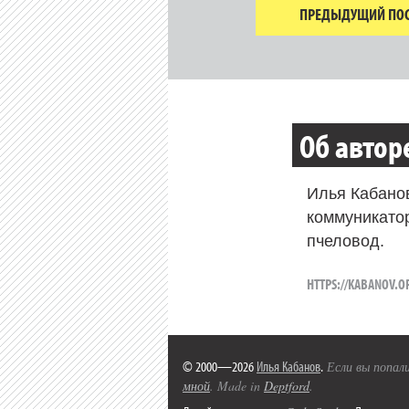
ПРЕДЫДУЩИЙ ПОС
Об автор
Илья Кабано
коммуникато
пчеловод.
HTTPS://KABANOV.O
© 2000—2026
Илья Кабанов
.
Если вы попали
мной
. Made in
Deptford
.