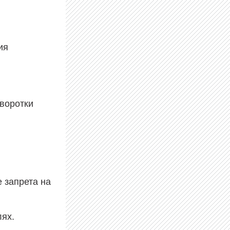
ия
воротки
 запрета на
ях.