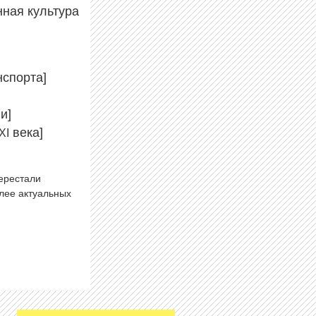
ная культура
анспорта]
и]
века]
XI
перестали
олее актуальных