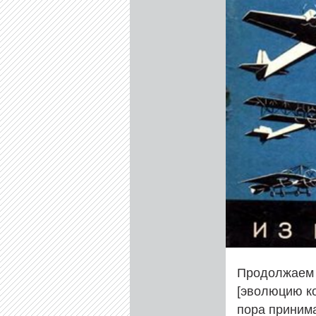
Продолжаем 
[эволюцию ко
пора принима