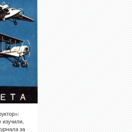
уктор»:
е изучили,
журнала за