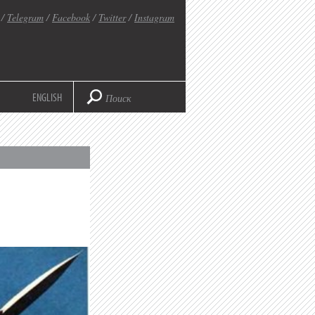
/
Telegram
/
Facebook
/
Twitter
/
Instagram
ENGLISH