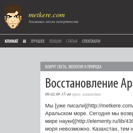
metkere.com
Альманах эпохи гипертекста
КЛИМАТ
AI
ЛУЧШЕЕ
ЛЕКЦИИ
СТАТЬИ
СПЕКТАКЛИ
ВОКРУГ СВЕТА
,
ЭКОЛОГИЯ И ПРИРОДА
Восстановление Ар
09.02.09 17:44
арал
,
казахстан
Мы [уже писали](http://metkere.com
Аральском море. Сегодня мы возвр
мире науки](http://elementy.ru/lib
моря невозможно. Казахстан, тем 