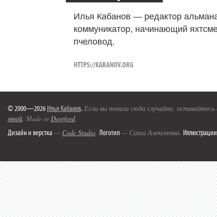
Илья Кабанов — редактор альмана
коммуникатор, начинающий яхтсме
пчеловод.
HTTPS://KABANOV.ORG
© 2000—2026
Илья Кабанов
.
Если вы попали сюда случайно, оставайтесь
мной
. Made in
Deptford
.
Дизайн и верстка
Логотип
Иллюстрации
—
Code Studio
.
— Саша Алексеенко.