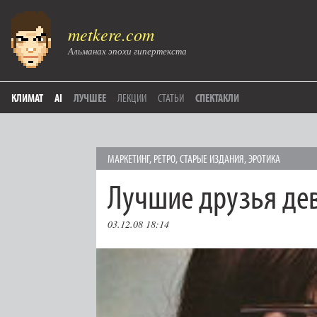
metkere.com
Альманах эпохи гипертекста
КЛИМАТ
AI
ЛУЧШЕЕ
ЛЕКЦИИ
СТАТЬИ
СПЕКТАКЛИ
МАРКЕТИНГ
,
РЕТРО
,
СТАРЫЕ ИЗДАНИЯ
,
ЭРОТИКА
Лучшие друзья де
03.12.08 18:14