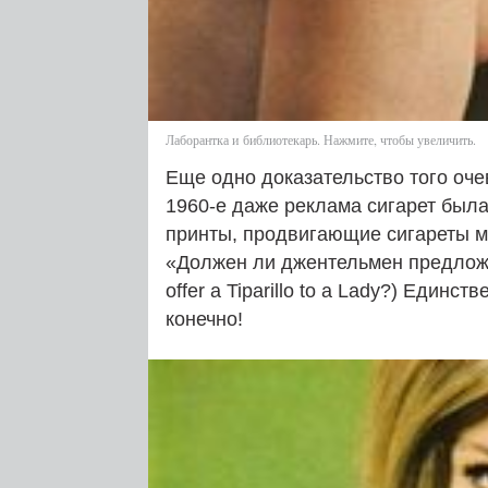
Лаборантка и библиотекарь. Нажмите, чтобы увеличить.
Еще одно доказательство того оче
1960‑е даже реклама сигарет была
принты, продвигающие сигареты ма
«Должен ли джентельмен предложит
offer a Tiparillo to a Lady?) Единс
конечно!