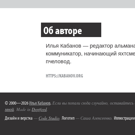
Об авторе
Илья Кабанов — редактор альмана
коммуникатор, начинающий яхтсме
пчеловод.
HTTPS://KABANOV.ORG
© 2000—2026
Илья Кабанов
.
Если вы попали сюда случайно, оставайтесь
мной
. Made in
Deptford
.
Дизайн и верстка
Логотип
Иллюстрации
—
Code Studio
.
— Саша Алексеенко.