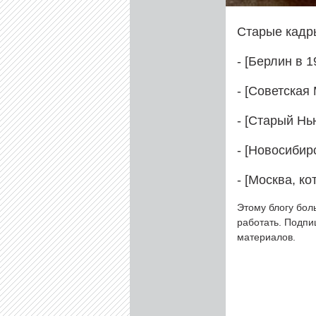
Старые кадр
- [Берлин в 1
- [Советская 
- [Старый Нью
- [Новосибирс
- [Москва, ко
Этому блогу бол
работать. Подп
материалов.