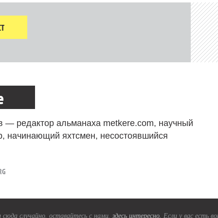
Т
е
в — редактор альманаха metkere.com, научный
р, начинающий яхтсмен, несостоявшийся
RG
 сюда случайно, оставайтесь с нами,
здесь интересно
. Если у вас есть 