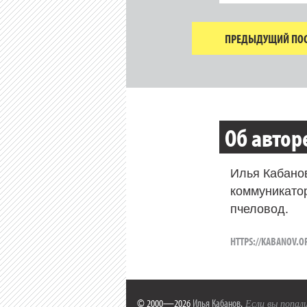
ПРЕДЫДУЩИЙ ПОС
Об автор
Илья Кабано
коммуникато
пчеловод.
HTTPS://KABANOV.O
© 2000—2026
Илья Кабанов
.
Если вы попали