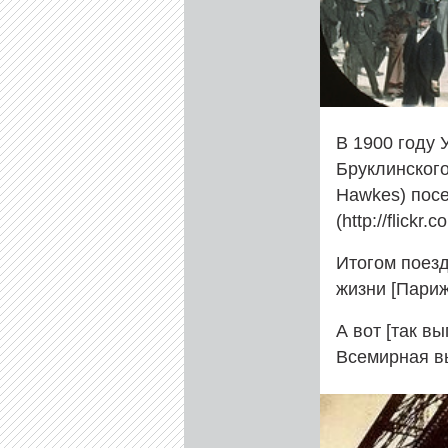
В 1900 году 
Бруклинског
Hawkes) посе
(http://flick
Итогом поезд
жизни [Парижа
А вот [так вы
Всемирная вы