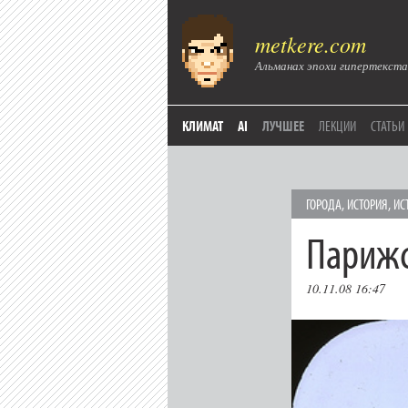
metkere.com
Альманах эпохи гипертекста
КЛИМАТ
AI
ЛУЧШЕЕ
ЛЕКЦИИ
СТАТЬИ
ГОРОДА
,
ИСТОРИЯ
,
ИС
Парижс
10.11.08 16:47