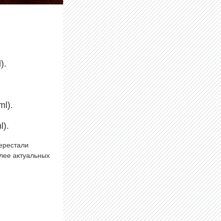
).
ml).
l).
перестали
олее актуальных