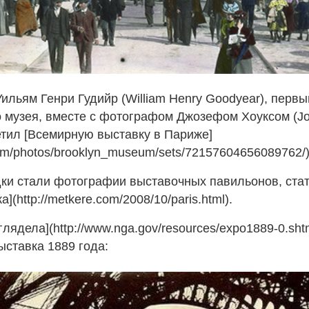
Уильям Генри Гудийр (William Henry Goodyear), первы
о музея, вместе с фотографом Джозефом Хоуксом (J
тил [Всемирную выставку в Париже]
r.com/photos/brooklyn_museum/sets/72157604656089762/)
ки стали фотографии выставочных павильонов, стат
](http://metkere.com/2008/10/paris.html).
глядела](http://www.nga.gov/resources/expo1889‑0.sht
ставка 1889 года: