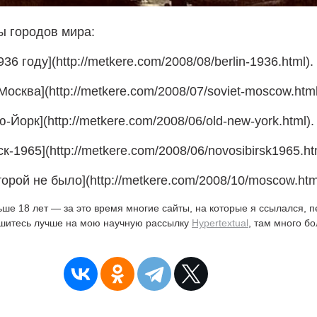
ы городов мира:
936 году](http://metkere.com/2008/08/berlin-1936.html).
Москва](http://metkere.com/2008/07/soviet-moscow.html
-Йорк](http://metkere.com/2008/06/old-new-york.html).
к-1965](http://metkere.com/2008/06/novosibirsk1965.ht
торой не было](http://metkere.com/2008/10/moscow.htm
ьше 18 лет — за это время многие сайты, на которые я ссылался, 
ишитесь лучше на мою научную рассылку
Hypertextual
, там много б