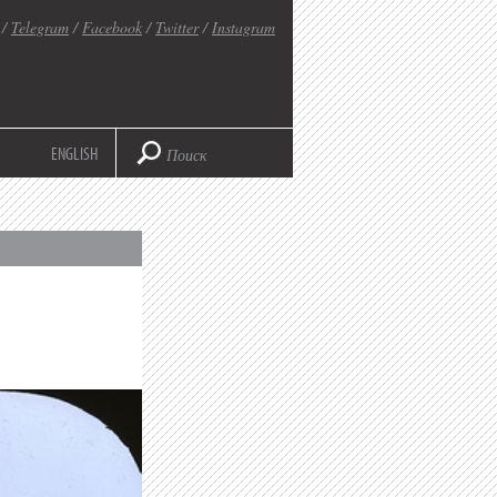
/
Telegram
/
Facebook
/
Twitter
/
Instagram
ENGLISH