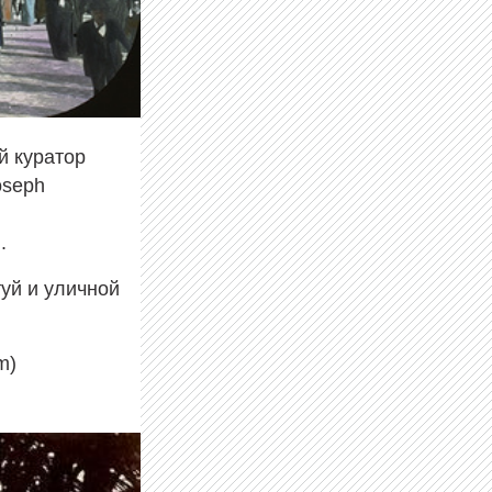
й куратор
oseph
.
уй и уличной
m)