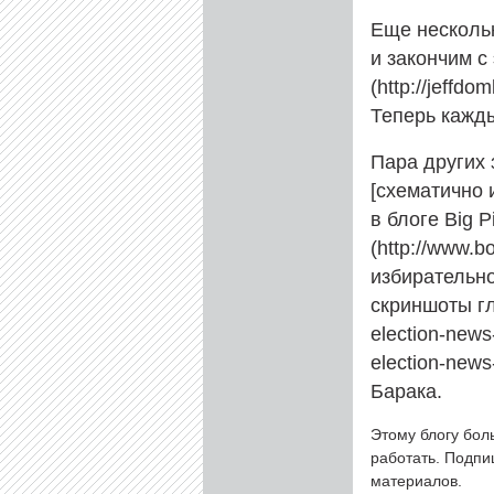
Еще нескольк
и закончим с
(http://jeff
Теперь кажды
Пара других
[схематично и
в блоге Big 
(http://www.b
избирательно
скриншоты гл
election-news
election-new
Барака.
Этому блогу бол
работать. Подп
материалов.