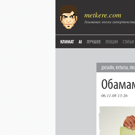
metkere.com
Альманах эпохи гипертекста
КЛИМАТ
AI
ЛУЧШЕЕ
ЛЕКЦИИ
СТАТЬИ
ДИЗАЙН
,
КУЛЬТЫ
,
ЛЮ
Обама
06.11.08 13:26