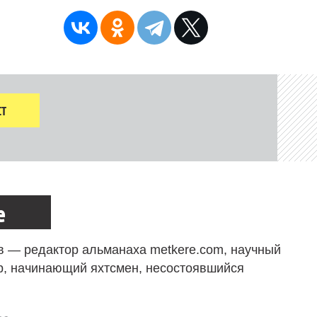
Т
е
в — редактор альманаха metkere.com, научный
р, начинающий яхтсмен, несостоявшийся