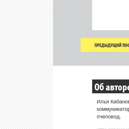
ПРЕДЫДУЩИЙ ПОС
Об автор
Илья Кабано
коммуникато
пчеловод.