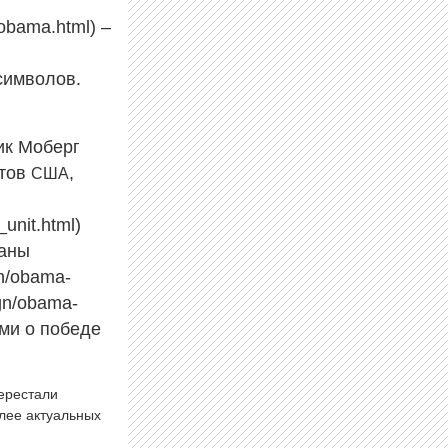
obama.html) –
 символов.
ик Моберг
нтов
,
США
unit.html)
ваны
gn/obama-
ign/obama-
ями о победе
перестали
олее актуальных