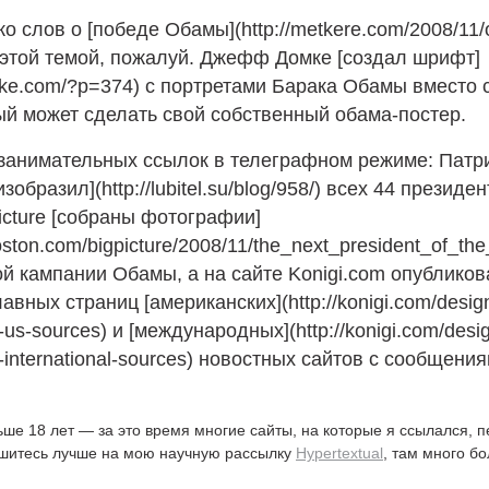
о слов о [победе Обамы](http://metkere.com/2008/11/
 этой темой, пожалуй. Джефф Домке [создал шрифт]
domke.com/?p=374) с портретами Барака Обамы вместо
й может сделать свой собственный обама-постер.
 занимательных ссылок в телеграфном режиме: Патр
зобразил](http://lubitel.su/blog/958/) всех 44 президе
Picture [собраны фотографии]
oston.com/bigpicture/2008/11/the_next_president_of_the_
й кампании Обамы, а на сайте Konigi.com опублико
авных страниц [американских](http://konigi.com/desi
-us-sources) и [международных](http://konigi.com/des
s-international-sources) новостных сайтов с сообщени
ьше 18 лет — за это время многие сайты, на которые я ссылался, 
ишитесь лучше на мою научную рассылку
Hypertextual
, там много б