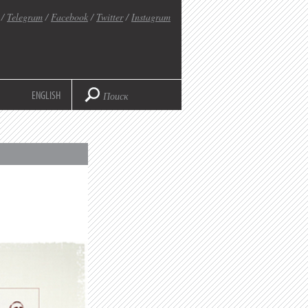
/
Telegram
/
Facebook
/
Twitter
/
Instagram
ENGLISH