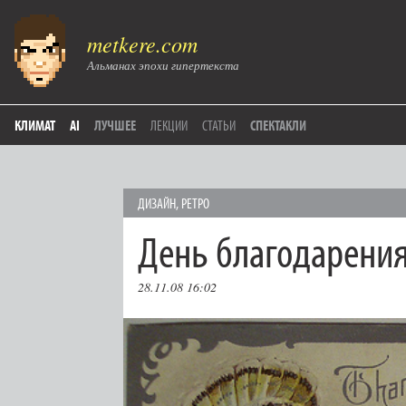
metkere.com
Альманах эпохи гипертекста
КЛИМАТ
AI
ЛУЧШЕЕ
ЛЕКЦИИ
СТАТЬИ
СПЕКТАКЛИ
ДИЗАЙН
,
РЕТРО
День благодарени
28.11.08 16:02