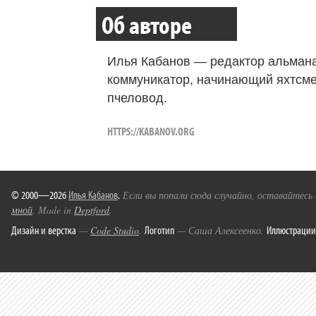
Об авторе
Илья Кабанов — редактор альмана
коммуникатор, начинающий яхтсме
пчеловод.
HTTPS://KABANOV.ORG
© 2000—2026
Илья Кабанов
.
Если вы попали сюда случайно, оставайтесь
мной
. Made in
Deptford
.
Дизайн и верстка
Логотип
Иллюстрации
—
Code Studio
.
— Саша Алексеенко.