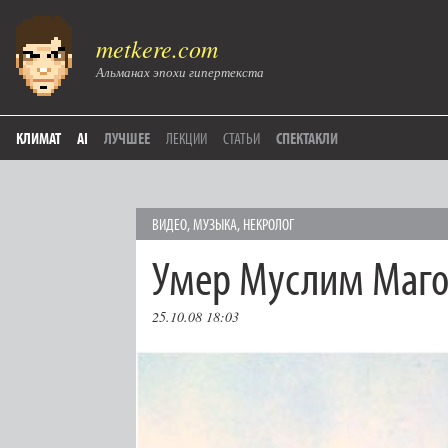
metkere.com
Альманах эпохи гипертекста
КЛИМАТ
AI
ЛУЧШЕЕ
ЛЕКЦИИ
СТАТЬИ
СПЕКТАКЛИ
ВИДЕО
,
МУЗЫКА
,
НЕКРОЛОГ
Умер Муслим Маг
25.10.08 18:03