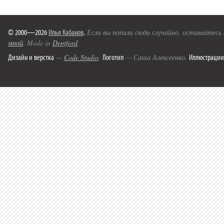
© 2000—2026
Илья Кабанов
.
Если вы попали сюда случайно, оставайтесь
мной
. Made in
Deptford
.
Дизайн и верстка
Логотип
Иллюстрации
—
Code Studio
.
— Саша Алексеенко.