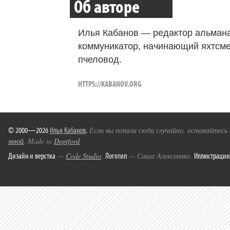
Об авторе
Илья Кабанов — редактор альмана
коммуникатор, начинающий яхтсме
пчеловод.
HTTPS://KABANOV.ORG
© 2000—2026
Илья Кабанов
.
Если вы попали сюда случайно, оставайтесь
мной
. Made in
Deptford
.
Дизайн и верстка
Логотип
Иллюстрации
—
Code Studio
.
— Саша Алексеенко.