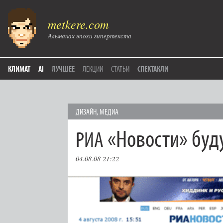
metkere.com
Альманах эпохи гипертекста
КЛИМАТ
AI
ЛУЧШЕЕ
ЛЕКЦИИ
СТАТЬИ
СПЕКТАКЛИ
ДИЗАЙН
,
МЕДИА
«Новости» буд
РИА
04.08.08 21:22