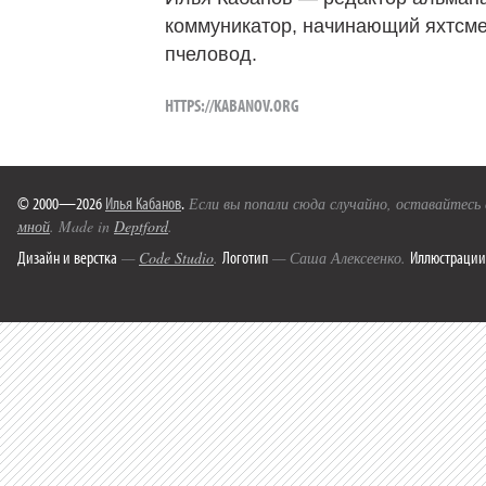
коммуникатор, начинающий яхтсме
пчеловод.
HTTPS://KABANOV.ORG
© 2000—2026
Илья Кабанов
.
Если вы попали сюда случайно, оставайтесь
мной
. Made in
Deptford
.
Дизайн и верстка
Логотип
Иллюстрации
—
Code Studio
.
— Саша Алексеенко.