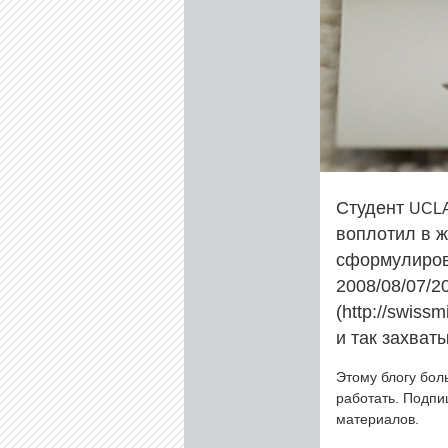
Студент
UCL
воплотил в ж
сформулирова
2008/08/07/20
(http://swiss
и так захват
Этому блогу бол
работать. Подп
материалов.