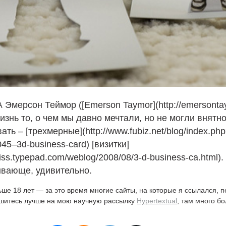
Эмерсон Теймор ([Emerson Taymor](http://emersonta
A
изнь то, о чем мы давно мечтали, но не могли внятн
ть – [трехмерные](http://www.fubiz.net/blog/index.ph
45–3d-business-card) [визитки]
miss.typepad.com/weblog/2008/08/3‑d-business-ca.html).
ывающе, удивительно.
ьше 18 лет — за это время многие сайты, на которые я ссылался, 
ишитесь лучше на мою научную рассылку
Hypertextual
, там много б