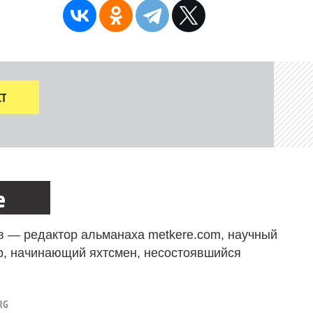
Т
е
в — редактор альманаха metkere.com, научный
р, начинающий яхтсмен, несостоявшийся
RG