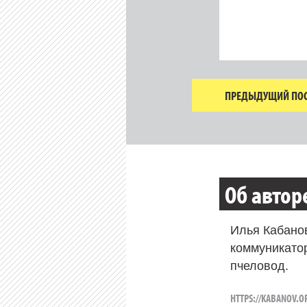
ПРЕДЫДУЩИЙ ПОС
Об автор
Илья Кабано
коммуникато
пчеловод.
HTTPS://KABANOV.O