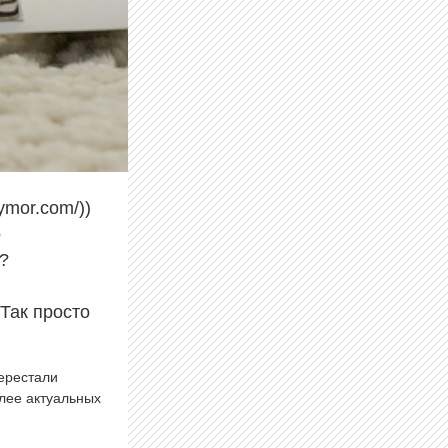
ymor.com/))
о
p?
 Так просто
перестали
олее актуальных