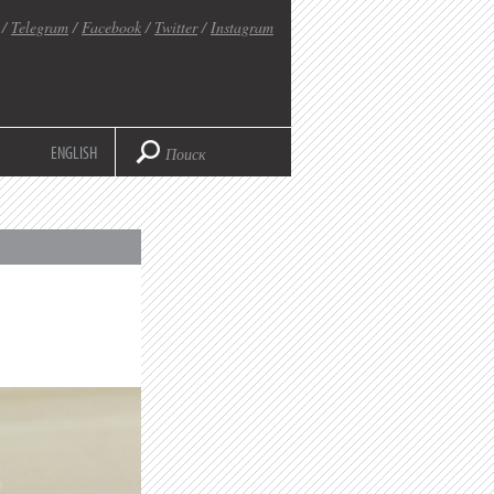
/
Telegram
/
Facebook
/
Twitter
/
Instagram
ENGLISH