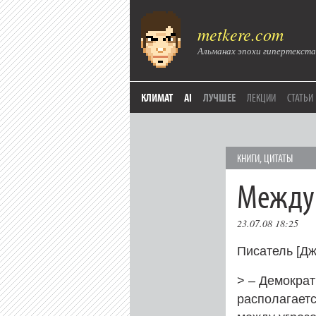
metkere.com
Альманах эпохи гипертекста
КЛИМАТ
AI
ЛУЧШЕЕ
ЛЕКЦИИ
СТАТЬИ
КНИГИ
,
ЦИТАТЫ
Между 
23.07.08 18:25
Писатель [Джа
> – Демократ
располагаетс