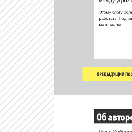
между угрозо
Этому блогу бол
работать. Подп
материалов.
ПРЕДЫДУЩИЙ ПОС
Об автор