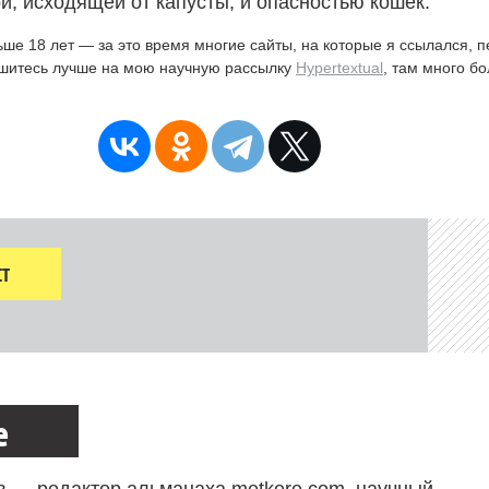
й, исходящей от капусты, и опасностью кошек.
ьше 18 лет — за это время многие сайты, на которые я ссылался, 
ишитесь лучше на мою научную рассылку
Hypertextual
, там много б
Т
е