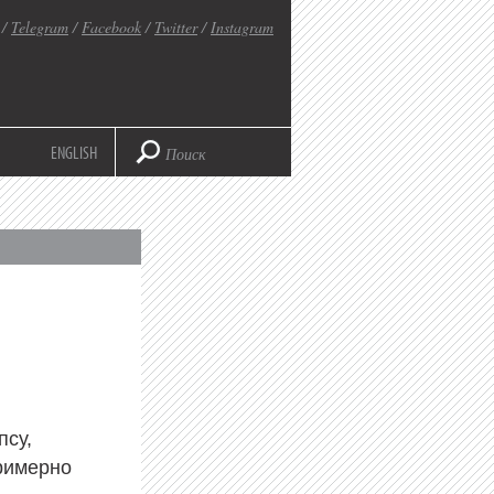
/
Telegram
/
Facebook
/
Twitter
/
Instagram
ENGLISH
псу,
примерно