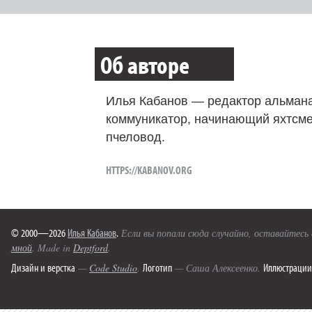
Об авторе
Илья Кабанов — редактор альмана
коммуникатор, начинающий яхтсме
пчеловод.
HTTPS://KABANOV.ORG
© 2000—2026
Илья Кабанов
.
Если вы попали сюда случайно, оставайтесь
мной
. Made in
Deptford
.
Дизайн и верстка
Логотип
Иллюстрации
—
Code Studio
.
— Саша Алексеенко.