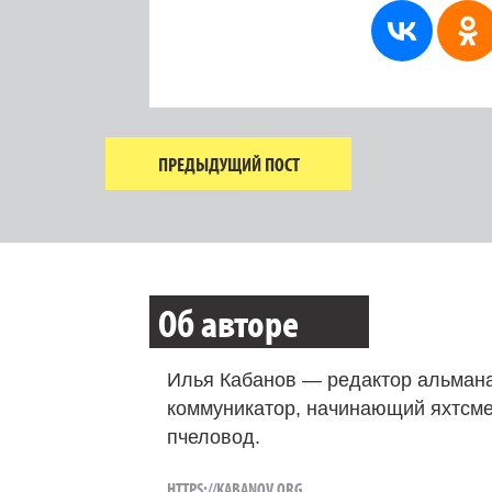
ПРЕДЫДУЩИЙ ПОСТ
Об авторе
Илья Кабанов — редактор альмана
коммуникатор, начинающий яхтсме
пчеловод.
HTTPS://KABANOV.ORG