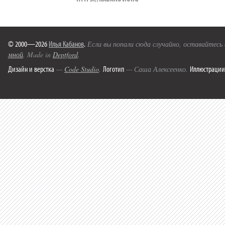
© 2000—2026
Илья Кабанов
.
Если вы попали сюда случайно, оставайтесь
мной
. Made in
Deptford
.
Дизайн и верстка
Логотип
Иллюстрации
—
Code Studio
.
— Саша Алексеенко.