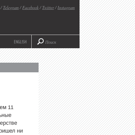
/
Telegram
/
Facebook
/
Twitter
/
Instagram
ENGLISH
ием 11
льные
терстве
пришел ни