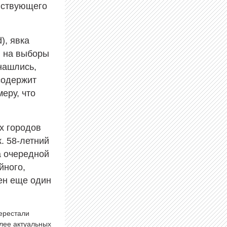
ействующего
), явка
, на выборы
нашлись,
содержит
еру, что
х городов
к. 58-летний
а очередной
йного,
чен еще один
перестали
олее актуальных