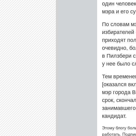
один человек]
мэра и его су
По словам мэ
избирателей 
приходят пол
очевидно, бо
в Пилзбери с
у нее было с
Тем временем
[оказался вкл
мэр города В
срок, сконча
занимавшего 
кандидат.
Этому блогу бол
работать. Подп