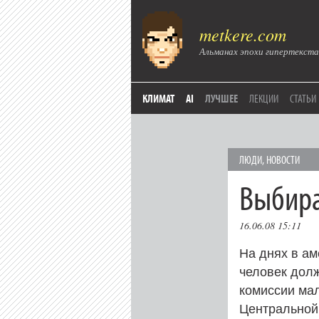
metkere.com
Альманах эпохи гипертекста
КЛИМАТ
AI
ЛУЧШЕЕ
ЛЕКЦИИ
СТАТЬИ
ЛЮДИ
,
НОВОСТИ
Выбира
16.06.08 15:11
На днях в ам
человек дол
комиссии мал
Центральной 