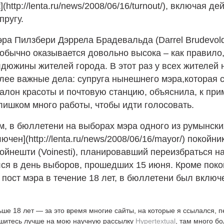
(http://lenta.ru/news/2008/06/16/turnout/), включая д
пругу.
ра Пилзбери Дэррела Брадевальда (Darrel Brudevold
обычно оказывается довольно высока – как правило
дюжины жителей города. В этот раз у всех жителей 
лее важные дела: супруга нынешнего мэра,которая 
алон красоты и почтовую станцию, объяснила, к прим
лишком много работы, чтобы идти голосовать.
, в бюллетени на выборах мэра одного из румынски
ючен](http://lenta.ru/news/2008/06/16/mayor/) покойни
ойнешти (Voinesti), планировавший переизбраться н
лся в день выборов, прошедших 15 июня. Кроме поко
пост мэра в течение 18 лет, в бюллетени был вклю
ьше 18 лет — за это время многие сайты, на которые я ссылался, 
ишитесь лучше на мою научную рассылку
Hypertextual
, там много б