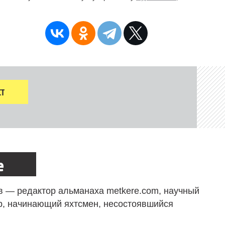
Т
е
в — редактор альманаха metkere.com, научный
р, начинающий яхтсмен, несостоявшийся