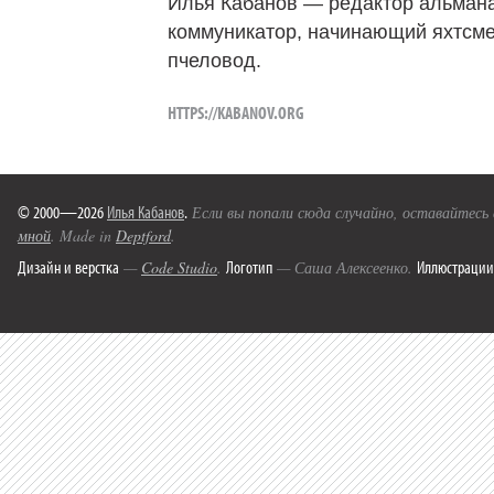
Илья Кабанов — редактор альмана
коммуникатор, начинающий яхтсме
пчеловод.
HTTPS://KABANOV.ORG
© 2000—2026
Илья Кабанов
.
Если вы попали сюда случайно, оставайтесь
мной
. Made in
Deptford
.
Дизайн и верстка
Логотип
Иллюстрации
—
Code Studio
.
— Саша Алексеенко.