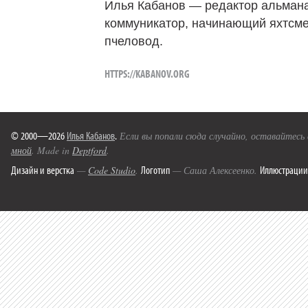
Илья Кабанов — редактор альмана
коммуникатор, начинающий яхтсме
пчеловод.
HTTPS://KABANOV.ORG
© 2000—2026
Илья Кабанов
.
Если вы попали сюда случайно, оставайтесь
мной
. Made in
Deptford
.
Дизайн и верстка
Логотип
Иллюстрации
—
Code Studio
.
— Саша Алексеенко.