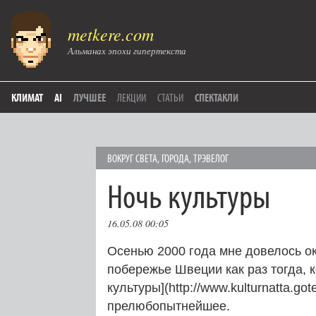
metkere.com
Альманах эпохи гипертекста
КЛИМАТ
AI
ЛУЧШЕЕ
ЛЕКЦИИ
СТАТЬИ
СПЕКТАКЛИ
ВОКРУГ СВЕТА
,
ГОРОДА
,
ТРЭВЕЛОГ
Ночь культуры
16.05.08 00:05
Осенью 2000 года мне довелось ок
побережье Швеции как раз тогда, 
культуры](http://www.kulturnatta.go
прелюбопытнейшее.