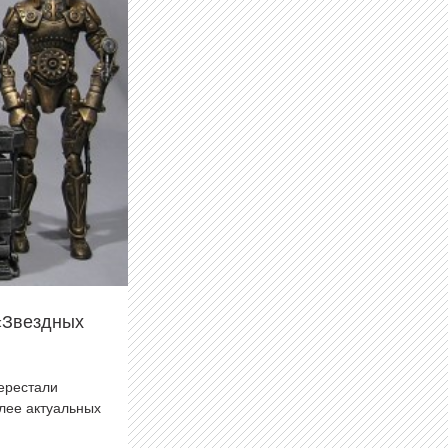
«Звездных
перестали
олее актуальных