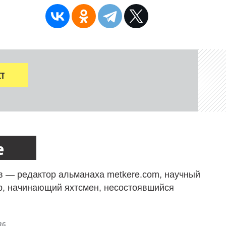
Т
е
в — редактор альманаха metkere.com, научный
р, начинающий яхтсмен, несостоявшийся
RG