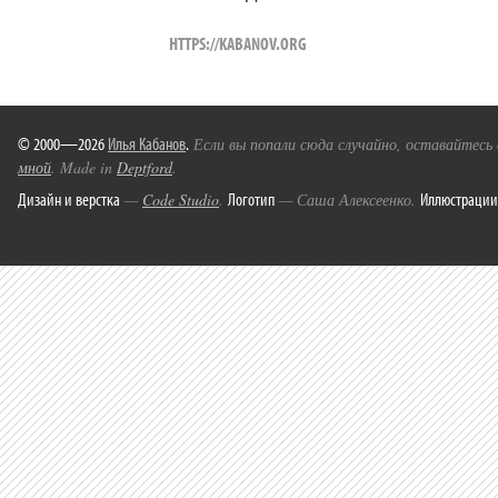
HTTPS://KABANOV.ORG
© 2000—2026
Илья Кабанов
.
Если вы попали сюда случайно, оставайтесь
мной
. Made in
Deptford
.
Дизайн и верстка
Логотип
Иллюстрации
—
Code Studio
.
— Саша Алексеенко.