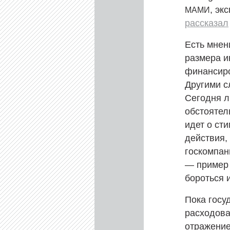
, эк
МАМИ
рассказал
Есть мнен
размера и
финансиро
Другими с
Сегодня л
обстоятел
идет о ст
действия,
госкомпан
— пример 
бороться 
Пока госу
расходова
отражение