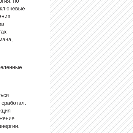
огия, по
 ключевые
ения
ов
тах
мана,
деленные
ться
 сработал.
кция
ижение
энергии.