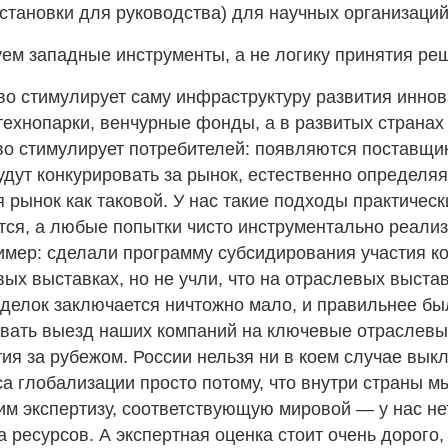
становки для руководства) для научных организаций
ем западные инструменты, а не логику принятия ре
во стимулирует саму инфраструктуру развития иннов
технопарки, венчурные фонды, а в развитых странах
во стимулирует потребителей: появляются поставщи
удут конкурировать за рынок, естественно определя
я рынок как таковой. У нас такие подходы практическ
ся, а любые попытки чисто инструментально реали
имер: сделали программу субсидирования участия к
вых выставках, но не учли, что на отраслевых выста
сделок заключается ничтожно мало, и правильнее бы
вать выезд наших компаний на ключевые отраслев
ия за рубежом. России нельзя ни в коем случае вык
са глобализации просто потому, что внутри страны м
им экспертизу, соответствующую мировой — у нас не
 ресурсов. А экспертная оценка стоит очень дорого, 