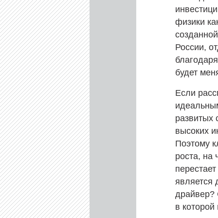
инвестици
физики ка
созданной
России, о
благодаря
будет мен
Если расс
идеальным
развитых 
высоких и
Поэтому к
роста, на
перестает
является 
драйвер? 
в которой