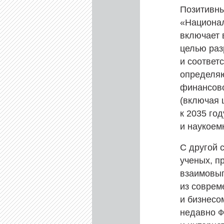
Позитивны
«Национал
включает 
целью раз
и соответ
определяю
финансово
(включая 
к 2035 го
и наукоем
С другой 
ученых, п
взаимовыг
из соврем
и бизнесо
недавно
Ф