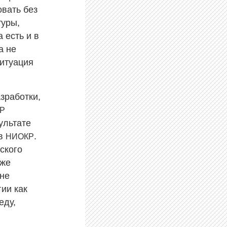
овать без
туры,
 есть и в
а не
ситуация
зработки,
Р
ультате
 в
.
НИОКР
ского
уже
 не
ии как
еду,