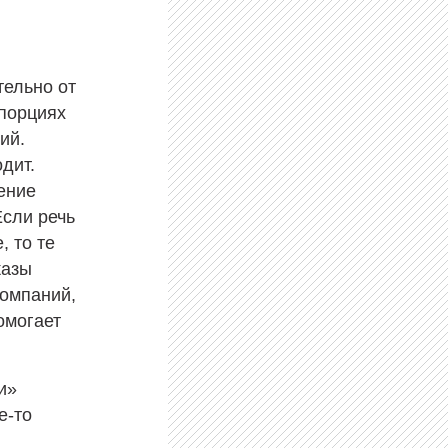
тельно от
опорциях
ий.
дит.
ение
Если речь
, то те
казы
компаний,
омогает
и»
е-то