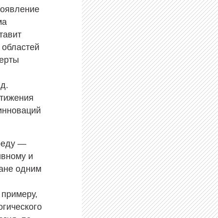
появление
ма
тавит
 областей
перты
д.
стижения
 инноваций
реду —
ивному и
ане одним
 примеру,
огического