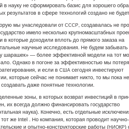
й в науку не сформировать базис для хорошего обра
ых результатов в сфере технологий создано не будет
торую мы унаследовали от
, создавалась не пр
СССР
осударство имело несколько крупномасштабных прое
и в которые доходили вплоть до прямого заказа на
альные научные исследования. Не будем забывать
у шарашек» — более эффективной модели на тот мо
ало. Однако в погоне за эффективностью мы потер
ратегирования, и если в
сегодня инвестируют
США
гии, которые сейчас не понимает никто, то мы пока н
 создавать даже понятные технологии.
деленные зоны, в которых возврат инвестиций в при
н, их всегда должно финансировать государство
тальная наука). Конечно, есть отдельные исключен
тот же Intel . Но компания, которая проводит научно-
тельские и опытно-конструкторские работы (
)
НИОКР