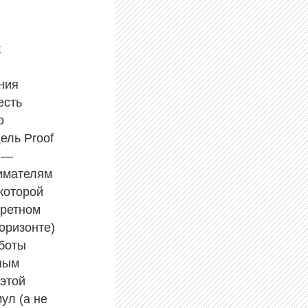
к
е
ния
есть
о
ель Proof
в —
имателям
 которой
кретном
оризонте)
аботы
ным
 этой
ул (а не