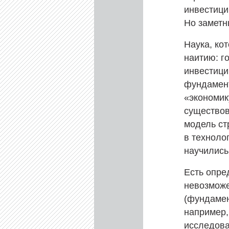
инвестици
Но заметн
Наука, ко
наитию: г
инвестици
фундамент
«экономик
существов
модель ст
в техноло
научились
Есть опре
невозможе
(фундамен
например, 
исследова