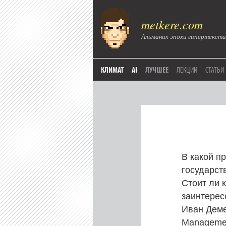
metkere.com
Альманах эпохи гипертекста
КЛИМАТ
AI
ЛУЧШЕЕ
ЛЕКЦИИ
СТАТЬИ
В какой п
государст
Стоит ли 
заинтерес
Иван Деме
Managemen