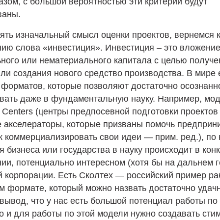
азом, с большой вероятностью эти критерии будут
ваны.
ять изначальный смысл оценки проектов, вернемся 
ию слова «инвестиция». Инвестиция – это вложени
ного или нематериального капитала с целью получе
ли создания нового средство производства. В мире 
 форматов, которые позволяют достаточно осознанн
вать даже в фундаментальную науку. Например, мод
t Centers (центры предпосевной подготовки проекто
 акселераторы, которые призваны помочь предприн
ак коммерциализировать свои идеи — прим. ред.), по
я бизнеса или государства в науку происходит в кон
ии, потенциально интересном (хотя бы на дальнем г
й корпорации. Есть Сколтех — российский пример р
м формате, который можно назвать достаточно удач
 вывод, что у нас есть большой потенциал работы по
о и для работы по этой модели нужно создавать стим