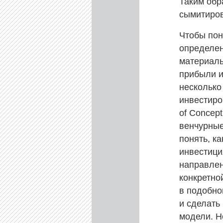
Таким обр
сымитиро
Чтобы пон
определен
материаль
прибыли и
несколько
инвестиро
of Concep
венчурные
понять, к
инвестици
направлен
конкретно
в подобно
и сделать
модели. Н