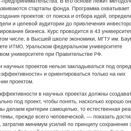
т-предпринимательства. В его основе лежит методол
азвиваются стартапы фонда. Программа охватывает
оздания проектов: от поиска и отбора идей, определ
дели и целевой аудитории до привлечения инвестор
ирования бизнеса. Курс проводится в 43 университе
 том числе, в Высшей школе экономики,
им. Бау
МГТУ
тете
, Уральском федеральном университете
ИТМО
вом университете при Правительстве
.
РФ
и научных проектов нельзя закладываться под опре
«эффективности» и ориентироваться только на них
нии проектом.
эффективности в научных проектах должны создава
льно под проект, чтобы понять, насколько хорошо он
мы делаем критерии самоцелью, то естественная реа
темы, прежде всего человеческой, — показать дост
, затратив минимум усилий по принципу сохранения 