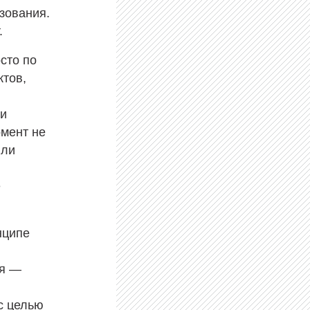
зования.
.
осто по
ктов,
 и
мент не
яли
е
нципе
ия —
 с целью