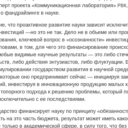
сперт проекта «Коммуникационная лаборатория»
,
РВК
о фандрайзинге в науке.
ие, что проактивное развитие науки зависит исключи
нвестиций —но это не так. Дело не в объеме или пр
вания, ключевой вопрос в «осознанности» инвестиц
ловами, в том, для чего это финансирование происхо
юбые видимые научные результаты — это либо стеч
ьств, либо действия энтузиастов, либо флуктуации. 
имулировании государством развития в научной среде
 которые оно предпринимает сейчас — инициируя за
ий, инвестируя в инновационную продукцию малых 
топорного подхода к решению проблемы, который п
исключительно с ее последствиями.
дарство финансирует науку по принципу «обязанност
ть на это часть бюджета, результат может иметь како
 только в академической сфере, в силу того, что без