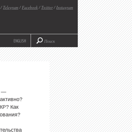
/
Telegram
/
Facebook
/
Twitter
/
Instagram
ENGLISH
я —
оактивно?
? Как
КР
дования?
тельства