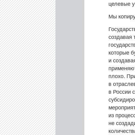
целевые у
Мы копиру
Государст
создавая 
государст
которые б
и создава
применяют
плохо. Пр
в отрасле
в России 
субсидиро
мероприят
из процес
не создад
количества