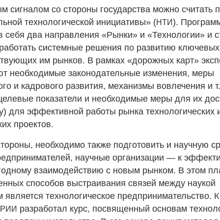
м сигналом со стороны государства можно считать 
ьной технологической инициативы» (
). Програм
НТИ
в себя два направления «Рынки» и «Технологии» и с
работать системные решения по развитию ключевых
ствующих им рынков. В рамках «дорожных карт» экс
т необходимые законодательные изменения, меры
го и кадрового развития, механизмы вовлечения и т.
целевые показатели и необходимые меры для их до
ду) для эффективной работы рынка технологических
ких проектов.
стороны, необходимо также подготовить и научную с
редпринимателей, научные организации — к эффект
одному взаимодействию с новым рынком. В этом пл
енных способов выстраивания связей между наукой
м является технологическое предпринимательство. К
разработал курс, посвященный основам технол
РИИ