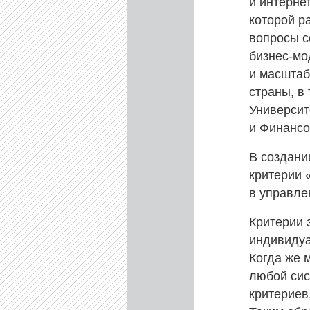
и интерне
которой р
вопросы с
бизнес-мо
и масштаб
страны, в
Универси
и Финансо
В создани
критерии 
в управле
Критерии 
индивидуа
Когда же 
любой сис
критериев