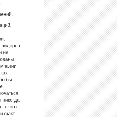
.
шений.
аций,
ки,
я лидеров
и не
зованы
омпании
вках
ло бы
ые
лючаться
ы никогда
т такого
и факт,