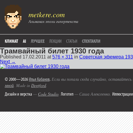
metkere.com
Альманах эпохи гипертекста
КЛИМАТ
AI
ЛУЧШЕЕ
ЛЕКЦИИ
СТАТЬИ
СПЕКТАКЛИ
Трамвайный билет 1930 года
Published
17.02.2011
at
576 × 311
in
Советская эфемера 193
Next →
© 2000—2026
Илья Кабанов
.
Если вы попали сюда случайно, оставайтесь
мной
. Made in
Deptford
.
Дизайн и верстка
Логотип
Иллюстрации
—
Code Studio
.
— Саша Алексеенко.