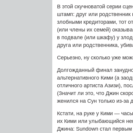
В этой скучноватой серии сц
штамп: друг или родственник 
злобными кредиторами, тот от
(или члены их семей) оказыва
в подвале (или шкафу) у злод
друга или родственника, убив
Серьезно, ну сколько уже мо
Долгожданный финал занудно
альтернативного Кими (а зао
отличного артиста Азизи), по
(Значит ли это, что Джин ско
женился на Сун только из-за д
Кстати, на руке у Кими — час
их Кими или улыбающийся нег
Джина: Sundown стал первым