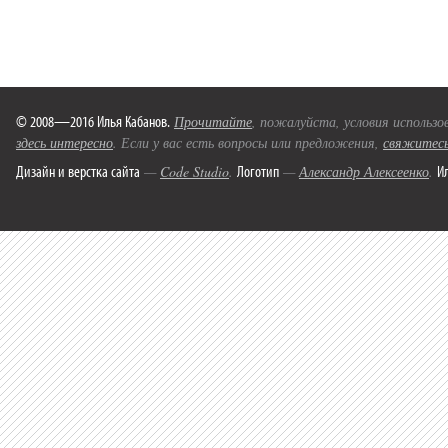
© 2008—2016 Илья Кабанов.
Прочитайте
, пожалуйста, условия использо
здесь интересно
. Если у вас есть вопросы или предложения,
свяжитесь
Дизайн и верстка сайта
Логотип
И
—
Code Studio
.
—
Александр Алексеенко
.