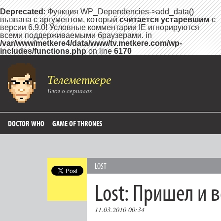
Deprecated
: Функция WP_Dependencies->add_data()
вызвана с аргументом, который
считается устаревшим
с
версии 6.9.0! Условные комментарии IE игнорируются
всеми поддерживаемыми браузерами. in
/var/www/metkere4/data/www/tv.metkere.com/wp-
includes/functions.php
on line
6170
Телеметкере
Блог о сериалах
DOCTOR WHO
GAME OF THRONES
LOST
Lost: Пришел и 
11.03.2010 00:34